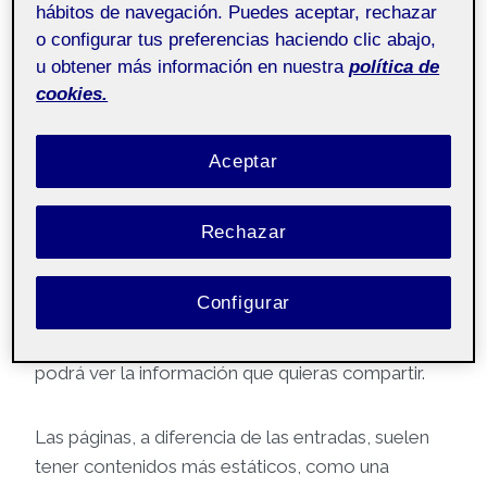
hábitos de navegación. Puedes aceptar, rechazar
o configurar tus preferencias haciendo clic abajo,
Pública
u obtener más información en nuestra
política de
cookies.
¡Hola!
Aceptar
Soy X y esta
página
se ha generado
automáticamente. Esta página es
pública
y la
Rechazar
puede ver todo el mundo. Es interesante que haya
contenidos públicos en tu espacio Folio, como
Configurar
esta página de presentación. Asi, si alguien lo
visita, pero no es miembro de la comunidad UOC
podrá ver la información que quieras compartir.
Las páginas, a diferencia de las entradas, suelen
tener contenidos más estáticos, como una