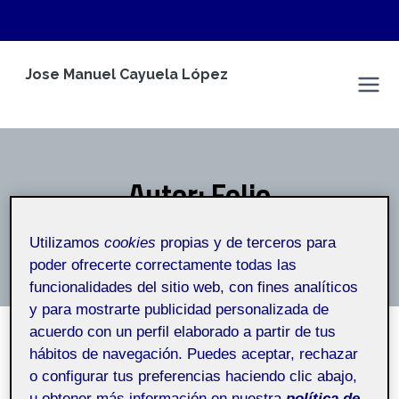
Saltar
Jose Manuel Cayuela López
al
Espacio Personal
contenido
Autor: Folio
Inicio
/
Folio
Utilizamos
cookies
propias y de terceros para
poder ofrecerte correctamente todas las
funcionalidades del sitio web, con fines analíticos
y para mostrarte publicidad personalizada de
acuerdo con un perfil elaborado a partir de tus
hábitos de navegación. Puedes aceptar, rechazar
o configurar tus preferencias haciendo clic abajo,
u obtener más información en nuestra
política de